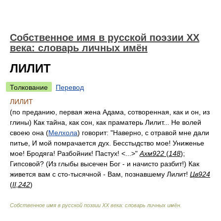
Собственное имя в русской поэзии XX
века: словарь личных имён
ЛИЛИТ
Толкование
Перевод
ЛИЛИТ
(по преданию, первая жена Адама, сотворенная, как и он, из
глины) Как тайна, как сон, как праматерь Лилит... Не волей
своею она (
Мелхола
) говорит: "Наверно, с отравой мне дали
питье, И мой помрачается дух. Бесстыдство мое! Униженье
мое! Бродяга! Разбойник! Пастух! <...>"
Ахм922
(
148
);
Гипсовой? (Из глыбы высечен Бог - и начисто разбит!) Как
живется вам с сто-тысячной - Вам, познавшему Лилит!
Цв924
(
II,242
)
Собственное имя в русской поэзии XX века: словарь личных имён
.