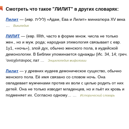
Смотреть что такое "ЛИЛИТ" в других словарях:
Лилит
— (ивр. לילית‎) «Адам, Ева и Лилит» миниатюра XV века
…
Википедия
ЛИЛИТ
— (евр. lîlîth, часто в форме множ. числа не только
жен., но и муж. рода; народная этимология связывает с евр.
1у1, «ночь»), злой дух, обычно женского пола, в иудейской
демонологии. В Библии упоминается однажды (Ис. 34, 14; греч.
‘ονοχέντανρος лат …
Энциклопедия мифологии
Лилит
— у древних иудеев демоническое существо, обычно
женского пола. Её имя связано со словом ночь. Она
овладевает мужчинами против их воли с целью родить от них
детей. Она не только изводит младенцев, но и пьёт их кровь и
подменяет их. Согласно одному… …
Исторический словарь