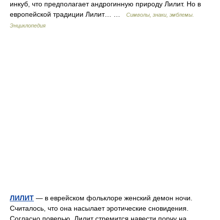
инкуб, что предполагает андрогинную природу Лилит. Но в
европейской традиции Лилит… …
Символы, знаки, эмблемы.
Энциклопедия
ЛИЛИТ
— в еврейском фольклоре женский демон ночи.
Считалось, что она насылает эротические сновидения.
Согласно поверью, Лилит стремится навести порчу на