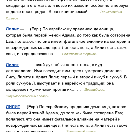
младенца и его мать или вовсе их извести, особенно в первую
неделю после родов. В раввинистической… …
Энциклопедия
Кольера
Лилит
— (Евр.) По еврейскому преданию демоница,
которая была первой женой Адама, до того как была сотворена
Ева; полагают, что она имеет фатальное влияние на матерей и
новорожденных младенцев. Лил есть ночь, а Лилит есть также
сова, и в средневековых …
Религиозные термины
Лилит
— злой дух, обычно жен. пола, в иуд.
демонологии. Имя восходит к им. трех шумерских демонов:
Лилу, Лилиту и Ардат Лили; первый и второй инкуб и суккуб. В
роли суккуба Л. выступает и в еврейской традиции: она
овладевает мужчинами против их… …
Древний мир.
Энциклопедический словарь
ЛИЛИТ
— (Евр.) По еврейскому преданию демоница, которая
была первой женой Адама, до того как была сотворена Ева;
полагают, что она имеет фатальное влияние на матерей и
новорожденных младенцев. Лил есть ночь, а Лилит есть также
сова, и в средневековых… …
Теософский словарь